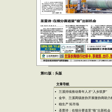
第01版：头版
文章导航
兰溪持续推动青年人才“入乡筑梦”
金华、兰溪两级政协开展微协商助力
稳生产 拓市场
圣蕾诗：在细分赛道里“嗅”出新机会