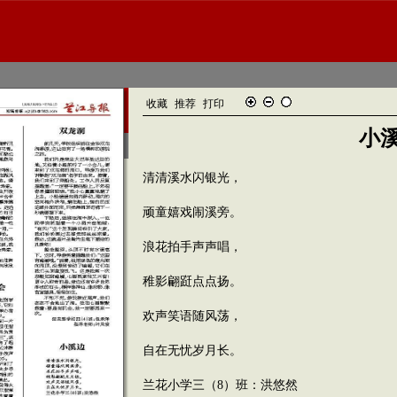
收藏
推荐
打印
小
清清溪水闪银光，
顽童嬉戏闹溪旁。
浪花拍手声声唱，
稚影翩跹点点扬。
欢声笑语随风荡，
自在无忧岁月长。
兰花小学三（8）班：洪悠然