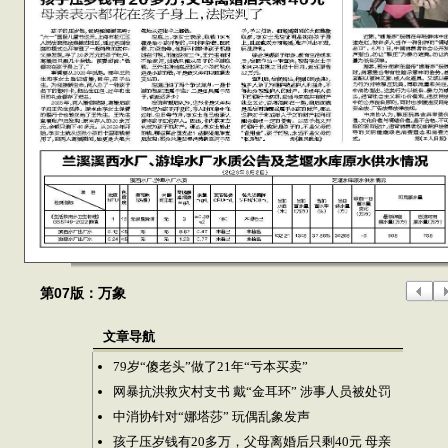
第07版：万象
文章导航
79岁“傻老头”做了21年“亏本买卖”
网暴抗洪救灾村支书 戴“金耳环” 涉事人员被处罚
中消协针对“娜塔莎” 玩偶乱象发声
孩子压岁钱有20多万，父母离婚后只剩40元 母亲