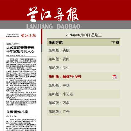
2026年06月03日
星期三
版面导航
下 载
第01版：头版
第02版：要闻
第03版：民生
第04版：融媒号·乡村
第05版：寻味
第06版：小记者
第07版：万象
第08版：广告